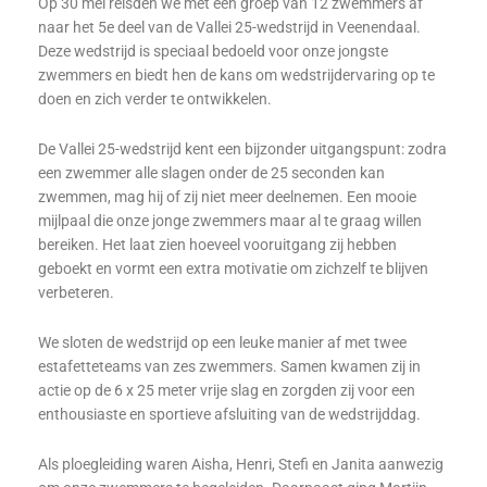
Op 30 mei reisden we met een groep van 12 zwemmers af
naar het 5e deel van de Vallei 25-wedstrijd in Veenendaal.
Deze wedstrijd is speciaal bedoeld voor onze jongste
zwemmers en biedt hen de kans om wedstrijdervaring op te
doen en zich verder te ontwikkelen.
De Vallei 25-wedstrijd kent een bijzonder uitgangspunt: zodra
een zwemmer alle slagen onder de 25 seconden kan
zwemmen, mag hij of zij niet meer deelnemen. Een mooie
mijlpaal die onze jonge zwemmers maar al te graag willen
bereiken. Het laat zien hoeveel vooruitgang zij hebben
geboekt en vormt een extra motivatie om zichzelf te blijven
verbeteren.
We sloten de wedstrijd op een leuke manier af met twee
estafetteteams van zes zwemmers. Samen kwamen zij in
actie op de 6 x 25 meter vrije slag en zorgden zij voor een
enthousiaste en sportieve afsluiting van de wedstrijddag.
Als ploegleiding waren Aisha, Henri, Stefi en Janita aanwezig