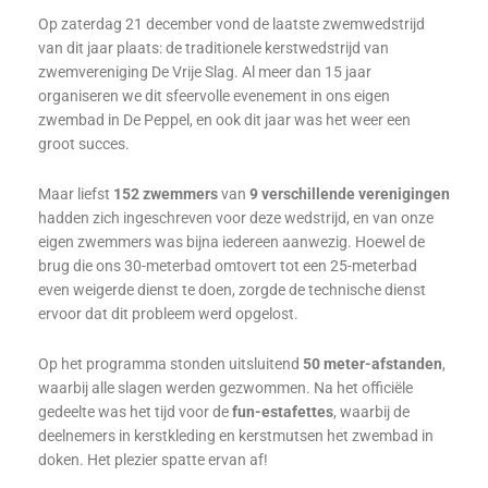
Op zaterdag 21 december vond de laatste zwemwedstrijd
van dit jaar plaats: de traditionele kerstwedstrijd van
zwemvereniging De Vrije Slag. Al meer dan 15 jaar
organiseren we dit sfeervolle evenement in ons eigen
zwembad in De Peppel, en ook dit jaar was het weer een
groot succes.
Maar liefst
152 zwemmers
van
9 verschillende verenigingen
hadden zich ingeschreven voor deze wedstrijd, en van onze
eigen zwemmers was bijna iedereen aanwezig. Hoewel de
brug die ons 30-meterbad omtovert tot een 25-meterbad
even weigerde dienst te doen, zorgde de technische dienst
ervoor dat dit probleem werd opgelost.
Op het programma stonden uitsluitend
50 meter-afstanden
,
waarbij alle slagen werden gezwommen. Na het officiële
gedeelte was het tijd voor de
fun-estafettes
, waarbij de
deelnemers in kerstkleding en kerstmutsen het zwembad in
doken. Het plezier spatte ervan af!