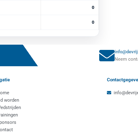
0
0
info@devrij
Neem conta
gatie
Contactgegev
ome
info@devrij
id worden
edstrijden
rainingen
ponsors
ontact