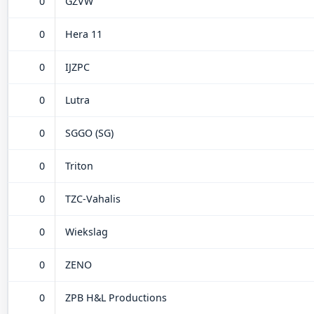
0
GZVW
0
Hera 11
0
IJZPC
0
Lutra
0
SGGO (SG)
0
Triton
0
TZC-Vahalis
0
Wiekslag
0
ZENO
0
ZPB H&L Productions