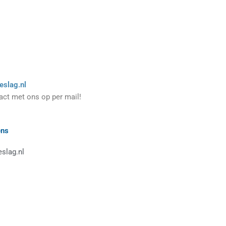
eslag.nl
ct met ons op per mail!
ens
eslag.nl