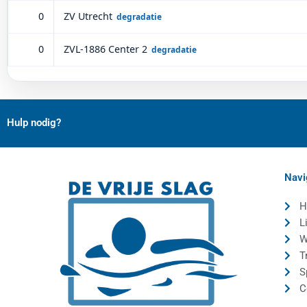
0
ZV Utrecht
degradatie
0
ZVL-1886 Center 2
degradatie
Hulp nodig?
Navi
H
L
W
T
S
C